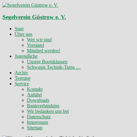
Zum
Inhalt
springen
Segelverein Güstrow e. V.
Start
Über uns
Wer wir sind
Vorstand
Mitglied werden!
Jugendliche
Unsere Bootsklassen
Schwanis Technik-Tipps …
Archiv
Termine
Service
Kontakt
Anfahrt
Downloads
Bankverbindung
Wir bedanken uns bei
Datenschutz
Impressum
Sitemap