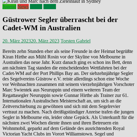
Jugend
News
Presse
Verein
Güstrower Segler überrascht bei der
Cadet-WM in Australien
20. März 2023
20. März 2023
Torsten Gabriel
Bereits zehn Stunden eher als seine Freunde in der Heimat begrüßte
Kiran Hirthe aus Mühl Rosin vor der Skyline von Melbourne in
Australien das neue Jahr. Kurz danach ging es schon ins Bett, denn
am nächsten Tag standen die entscheidenden Wettfahrten bei der
Cadet-WM auf der Port Phillips Bay an. Der siebzehnjährige Segler
des Segelvereins Güstrow e.V. reiste allerdings schon eine Woche
vor Weihnachten zusammen mit seinem vierzehnjährigen Vorschoter
Marc Swientek aus Neuruppin und einem weiteren Team der
Regattasegler Neuruppin sowie Gunnar Hirthe als Trainer zur 61.
Internationalen Australischen Meisterschaft an, um sich an die
Zeitverschiebung zu gewöhnen und sich mit dem Segelrevier
vertraut zu machen. Nach dreißigstündiger Anreise trafen die jungen
Segler in Melbourne ein, leider ohne Gepäck. Als Unterkunft für die
nächsten zwei Wochen diente ihnen und ihren Betreuern ein
Wohnmobil, geparkt auf dem Gelände des ausrichtenden Royal
Victorian Yacht Clubs im Vorort Williamstown. Segel und