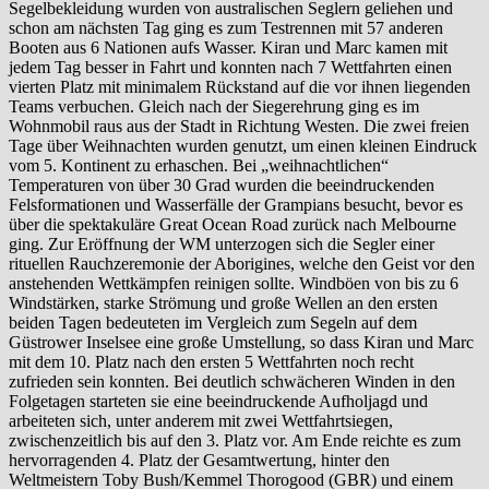
Segelbekleidung wurden von australischen Seglern geliehen und
schon am nächsten Tag ging es zum Testrennen mit 57 anderen
Booten aus 6 Nationen aufs Wasser. Kiran und Marc kamen mit
jedem Tag besser in Fahrt und konnten nach 7 Wettfahrten einen
vierten Platz mit minimalem Rückstand auf die vor ihnen liegenden
Teams verbuchen. Gleich nach der Siegerehrung ging es im
Wohnmobil raus aus der Stadt in Richtung Westen. Die zwei freien
Tage über Weihnachten wurden genutzt, um einen kleinen Eindruck
vom 5. Kontinent zu erhaschen. Bei „weihnachtlichen“
Temperaturen von über 30 Grad wurden die beeindruckenden
Felsformationen und Wasserfälle der Grampians besucht, bevor es
über die spektakuläre Great Ocean Road zurück nach Melbourne
ging. Zur Eröffnung der WM unterzogen sich die Segler einer
rituellen Rauchzeremonie der Aborigines, welche den Geist vor den
anstehenden Wettkämpfen reinigen sollte. Windböen von bis zu 6
Windstärken, starke Strömung und große Wellen an den ersten
beiden Tagen bedeuteten im Vergleich zum Segeln auf dem
Güstrower Inselsee eine große Umstellung, so dass Kiran und Marc
mit dem 10. Platz nach den ersten 5 Wettfahrten noch recht
zufrieden sein konnten. Bei deutlich schwächeren Winden in den
Folgetagen starteten sie eine beeindruckende Aufholjagd und
arbeiteten sich, unter anderem mit zwei Wettfahrtsiegen,
zwischenzeitlich bis auf den 3. Platz vor. Am Ende reichte es zum
hervorragenden 4. Platz der Gesamtwertung, hinter den
Weltmeistern Toby Bush/Kemmel Thorogood (GBR) und einem