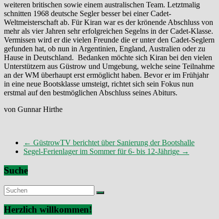
weiteren britischen sowie einem australischen Team. Letztmalig
schnitten 1968 deutsche Segler besser bei einer Cadet-
Weltmeisterschaft ab. Für Kiran war es der krönende Abschluss von
mehr als vier Jahren sehr erfolgreichen Segelns in der Cadet-Klasse.
Vermissen wird er die vielen Freunde die er unter den Cadet-Seglern
gefunden hat, ob nun in Argentinien, England, Australien oder zu
Hause in Deutschland. Bedanken möchte sich Kiran bei den vielen
Unterstützern aus Güstrow und Umgebung, welche seine Teilnahme
an der WM überhaupt erst ermöglicht haben. Bevor er im Frühjahr
in eine neue Bootsklasse umsteigt, richtet sich sein Fokus nun
erstmal auf den bestmöglichen Abschluss seines Abiturs.
von Gunnar Hirthe
←
GüstrowTV berichtet über Sanierung der Bootshalle
Segel-Ferienlager im Sommer für 6- bis 12-Jährige
→
Suche
Herzlich willkommen!