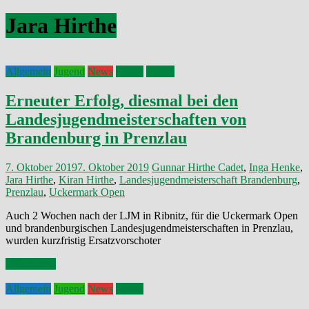
Jara Hirthe
Allgemein
Jugend
News
Presse
Verein
Erneuter Erfolg, diesmal bei den
Landesjugendmeisterschaften von
Brandenburg in Prenzlau
7. Oktober 2019
7. Oktober 2019
Gunnar Hirthe
Cadet
,
Inga Henke
,
Jara Hirthe
,
Kiran Hirthe
,
Landesjugendmeisterschaft Brandenburg
,
Prenzlau
,
Uckermark Open
Auch 2 Wochen nach der LJM in Ribnitz, für die Uckermark Open
und brandenburgischen Landesjugendmeisterschaften in Prenzlau,
wurden kurzfristig Ersatzvorschoter
Weiterlesen
Allgemein
Jugend
News
Presse