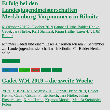
Erfolg bei den
Landesjugendmeisterschaften
Mecklenburg-Vorpommern in Ribnitz
6. Oktober 2019
7. Oktober 2019
Gunnar Hirthe
Balder Henke
,
Cadet
,
Jara Hirthe
,
Karl Stahlfast
,
Kiran Hirthe
,
Laser 4.7
,
LJM
,
Ribnitz
Mit zwei Cadets und einem Laser 4.7 reisten wir am 7. September
zur Landesjugendmeisterschaft nach Ribnitz. Für Balder Henke
sollte
Weiterlesen
Allgemein
Jugend
News
Presse
Verein
Cadet WM 2019 – die zweite Woche
28. August 2019
29. August 2019
Gunnar Hirthe
2019
,
Balder
Henke
,
Cadet
,
Cristian Finsterbusch
,
Jara Hirthe
,
Julian
Finsterbusch
,
Kiran Hirthe
,
Krynica Morska
,
Mahela Steinhöfel
,
Polen