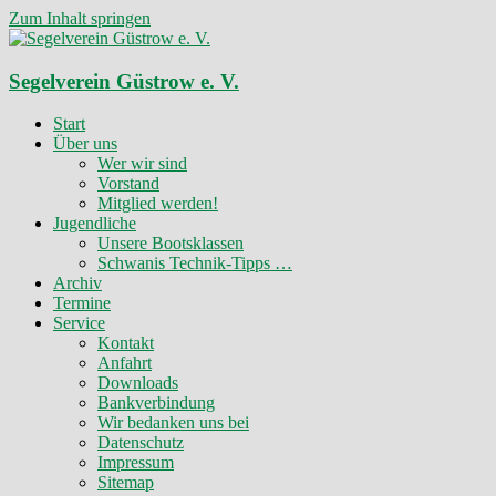
Zum Inhalt springen
Segelverein Güstrow e. V.
Start
Über uns
Wer wir sind
Vorstand
Mitglied werden!
Jugendliche
Unsere Bootsklassen
Schwanis Technik-Tipps …
Archiv
Termine
Service
Kontakt
Anfahrt
Downloads
Bankverbindung
Wir bedanken uns bei
Datenschutz
Impressum
Sitemap